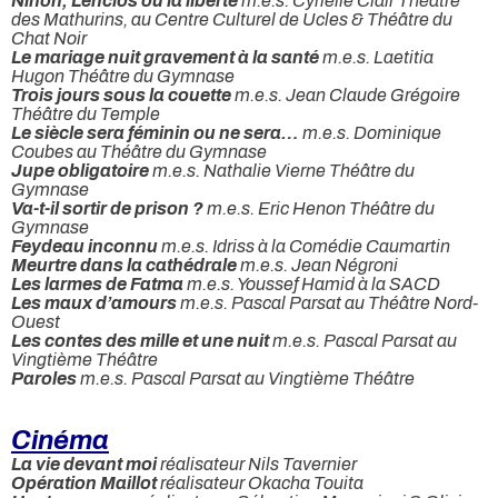
Ninon, Lenclos ou la liberté
m.e.s. Cyrielle Clair Théâtre
des Mathurins, au Centre Culturel de Ucles & Théâtre du
Chat Noir
Le mariage nuit gravement à la santé
m.e.s. Laetitia
Hugon Théâtre du Gymnase
Trois jours sous la couette
m.e.s. Jean Claude Grégoire
Théâtre du Temple
Le siècle sera féminin ou ne sera…
m.e.s. Dominique
Coubes au Théâtre du Gymnase
Jupe obligatoire
m.e.s. Nathalie Vierne Théâtre du
Gymnase
Va-t-il sortir de prison ?
m.e.s. Eric Henon Théâtre du
Gymnase
Feydeau inconnu
m.e.s. Idriss à la Comédie Caumartin
Meurtre dans la cathédrale
m.e.s. Jean Négroni
Les larmes de Fatma
m.e.s. Youssef Hamid à la SACD
Les maux d’amours
m.e.s. Pascal Parsat au Théâtre Nord-
Ouest
Les contes des mille et une nuit
m.e.s. Pascal Parsat au
Vingtième Théâtre
Paroles
m.e.s. Pascal Parsat au Vingtième Théâtre
Cinéma
La vie devant moi
réalisateur Nils Tavernier
Opération Maillot
réalisateur Okacha Touita