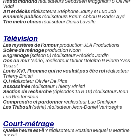
Hasta manana
réalisateurs Sébastien Maggniani & Olivier
Vidal
Art et décès
réalisateurs Stéphane Jauny et Luc Job
Ennemis publics
réalisateurs Karim Abbou & Kader Ayd
The metro chase
réalisateur Denis Lavalle
Télévision
Les mystères de l’amour
production JLA Productions
Scène de ménage
production Noon
Engrenage
(saison 5) réalisateur Frédéric Jardin
Dos au mur
(série) réalisateur Didier Delaitre & Pierre Yves
Touzot
Louis XVI, l'homme qui ne voulait pas être roi
réalisateur
Thierry Binisti
Q.I
réalisateur Olivier De Plas
Assassinée
réalisateur Thierry Binisti
Section de recherche
(épisodes 15 & 16) réalisateur Jean
Luc Breitenstein
Comprendre et pardonner
réalisateur Luc Chalifour
Les Thibault
(série) réalisateur Jean-Daniel Verhaeghe
Court-métrage
Quelle heure est-il ?
réalisateurs Bastien Miquel & Martine
Amsili